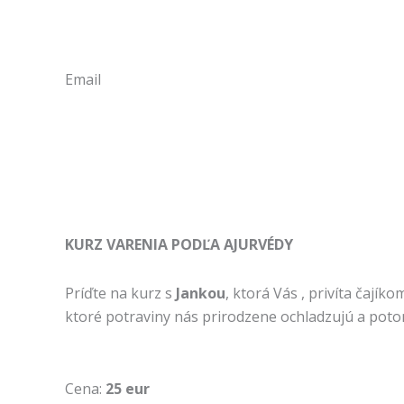
Email
KURZ VARENIA PODĽA AJURVÉDY
Príďte na kurz s
Jankou
, ktorá Vás , privíta čají
ktoré potraviny nás prirodzene ochladzujú a potom 
Cena:
25 eur