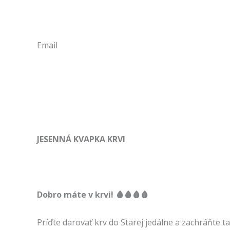
Email
JESENNÁ KVAPKA KRVI
Dobro máte v krvi! 🩸🩸🩸🩸
Príďte darovať krv do Starej jedálne a zachráňte ta