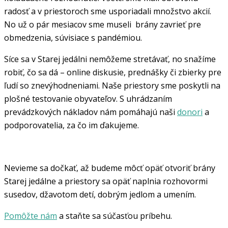
radosť a v priestoroch sme usporiadali množstvo akcií.
No už o pár mesiacov sme museli brány zavrieť pre
obmedzenia, súvisiace s pandémiou.
Síce sa v Starej jedálni nemôžeme stretávať, no snažíme
robiť, čo sa dá – online diskusie, prednášky či zbierky pre
ľudí so znevýhodneniami. Naše priestory sme poskytli na
plošné testovanie obyvateľov. S uhrádzaním
prevádzkových nákladov nám pomáhajú naši
donori
a
podporovatelia, za čo im ďakujeme.
Nevieme sa dočkať, až budeme môcť opäť otvoriť brány
Starej jedálne a priestory sa opäť naplnia rozhovormi
susedov, džavotom detí, dobrým jedlom a umením.
Pomôžte nám
a staňte sa súčasťou príbehu.