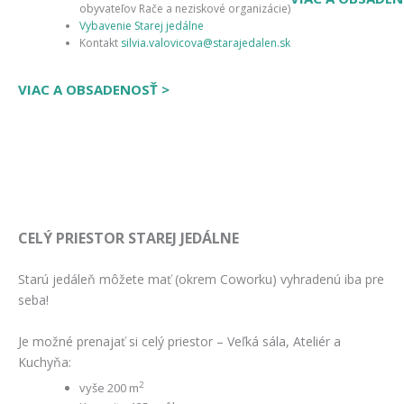
obyvateľov Rače a neziskové organizácie)
Vybavenie Starej jedálne
Kontakt
silvia.valovicova@starajedalen.sk
VIAC A OBSADENOSŤ >
CELÝ PRIESTOR STAREJ JEDÁLNE
Starú jedáleň môžete mať (okrem Coworku) vyhradenú iba pre
seba!
Je možné prenajať si celý priestor – Veľká sála, Ateliér a
Kuchyňa:
2
vyše 200 m