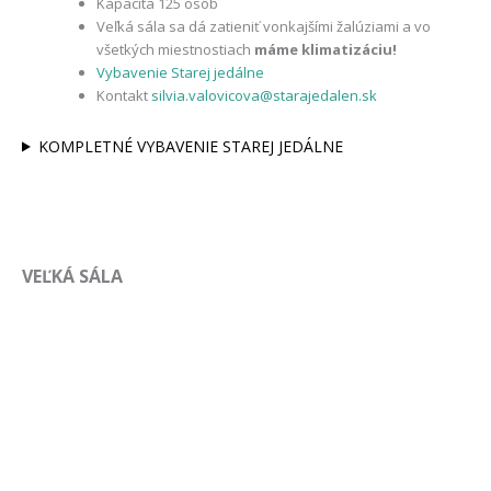
Kapacita 125 osôb
Veľká sála sa dá zatieniť vonkajšími žalúziami a vo
všetkých miestnostiach
máme klimatizáciu!
Vybavenie Starej jedálne
Kontakt
silvia.valovicova@starajedalen.sk
KOMPLETNÉ VYBAVENIE STAREJ JEDÁLNE
VEĽKÁ SÁLA