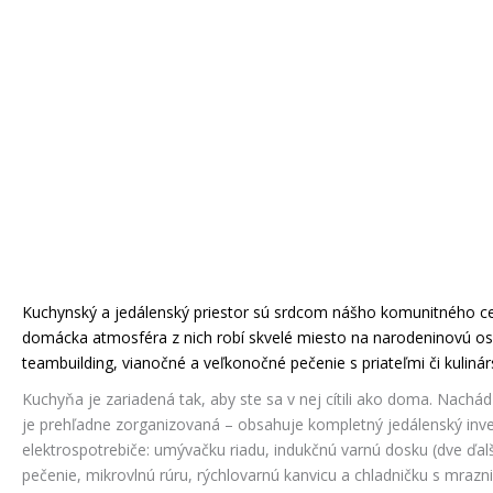
Kuchynský a jedálenský priestor sú srdcom nášho komunitného ce
domácka atmosféra z nich robí skvelé miesto na narodeninovú os
teambuilding, vianočné a veľkonočné pečenie s priateľmi či kulinár
Kuchyňa je zariadená tak, aby ste sa v nej cítili ako doma. Nachádz
je prehľadne zorganizovaná – obsahuje kompletný jedálenský inve
elektrospotrebiče: umývačku riadu, indukčnú varnú dosku (dve ďalš
pečenie, mikrovlnú rúru, rýchlovarnú kanvicu a chladničku s mrazn