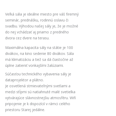
Veľká sála je ideálne miesto pre váš firemný
seminár, prednášku, rodinnú oslavu či
svadbu. Výhodou našej sály je, že je možné
do nej vchádzať aj priamo z predného
dvora cez dvere na terasu.
Maximálna kapacita sály na státie je 100
divákov, na kino sedenie 80 divákov. Sála
má klimatizáciu a tiež sa dá čiastočne až
úplne zatieniť vonkajšími žalúziami.
Súčasťou technického vybavenia sály je
dataprojektor a plátno.
Je osvetlená stmievateľnými svetlami a
medzi stĺpmi sú natiahnuté malé svetielka
vytvárajúce slávnostnejšiu atmosféru. Wifi
pripojenie je k dispozícií v rámci celého
priestoru Starej jedálne.