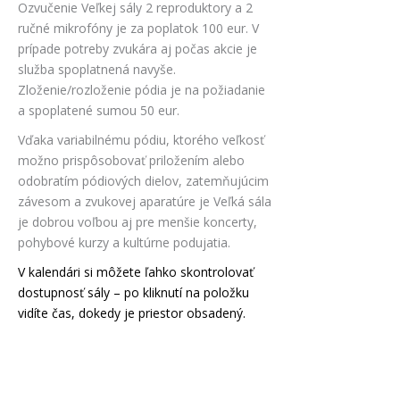
Ozvučenie Veľkej sály 2 reproduktory a 2
ručné mikrofóny je za poplatok 100 eur. V
prípade potreby zvukára aj počas akcie je
služba spoplatnená navyše.
Zloženie/rozloženie pódia je na požiadanie
a spoplatené sumou 50 eur.
Vďaka variabilnému pódiu, ktorého veľkosť
možno prispôsobovať priložením alebo
odobratím pódiových dielov, zatemňujúcim
závesom a zvukovej aparatúre je Veľká sála
je dobrou voľbou aj pre menšie koncerty,
pohybové kurzy a kultúrne podujatia.
V kalendári si môžete ľahko skontrolovať
dostupnosť sály – po kliknutí na položku
vidíte čas, dokedy je priestor obsadený.