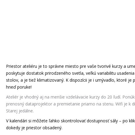
Priestor ateliéru je to správne miesto pre vaše tvorivé kurzy a u
poskytuje dostatok prirodzeného svetla, veľkú variabilitu usadeni
stolov, a je tiež klimatizovaný. K dispozícii je i umývadlo, ktoré je
hneď poruke!
Ateliér je vhodný aj na menšie vzdelávacie kurzy do 20 ľudí. Ponú
prenosný dataprojektor a premietanie priamo na stenu. Wifi je k di
Starej jedálne.
V kalendári si môžete ľahko skontrolovať dostupnosť sály – po klik
dokedy je priestor obsadený.