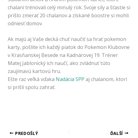
chalani trénovali celý minulý rok. Svoje sily a šťastie si
prišlo zmerať 20 chalanov a získané boostre si mohli
odniesť domov.
Ak majú aj Vaše decká chuť naučiť sa hrať pokemon
karty, pošlite ich každý piatok do Pokemon Klubovne
v Krasňanskej Besede na Kadnárovej 19. Tréner
Matej Jablonický ich naučí, ako zvládnuť túto
zaujímavú kartovú hru.
Ešte raz veľká vďaka
Nadácia SPP
aj chalanom, ktorí
si prišli spolu zahrať.
PREDOŠLÝ
ĎALŠÍ