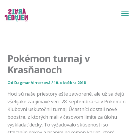
Preskočiť
na
obsah
Pokémon turnaj v
Krasňanoch
Od
Dagmar Vinterová
/
10. októbra 2018
Hoci sú naše priestory ešte zatvorené, ale už sa dejú
všelijaké zaujímavé veci. 28. septembra sa v Pokemon
Klubovni uskutočnil turnaj. Účastníci dostali nové
boostre, z ktorých mali v časovom limite za úlohu
vyskladať decky. To vyžadovalo skúsenosti so
stavaním dekov a hraním pokemon kariet, ktoré